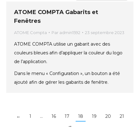
ATOME COMPTA Gabarits et
Fenêtres
ATOME Compta
Par
admin1592
23 septembre 2023
ATOME COMPTA utilise un gabarit avec des
couleurs bleues afin d’appliquer la couleur du logo
de l’application.
Dans le menu « Configuration », un bouton a été
ajouté afin de gérer les gabarits de fenêtre.
←
1
…
16
17
18
19
20
21
→