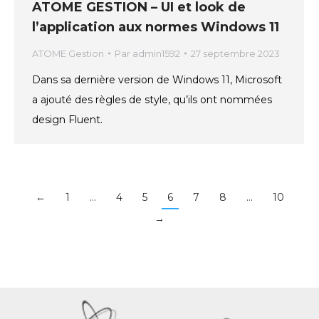
ATOME GESTION – UI et look de
l’application aux normes Windows 11
ATOME Gestion
Par
admin1592
27 septembre 2023
Dans sa dernière version de Windows 11, Microsoft
a ajouté des règles de style, qu’ils ont nommées
design Fluent.
←
1
…
4
5
6
7
8
…
10
→