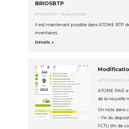
BRIOSBTP
ATOME BTP
9 janvier 2024
Il est maintenant possible dans ATOME BTP de
inventaires.
Détails
Modificatio
Jan
9
ATOME Intérim
,
2024
ATOME PAIE et
de la nouvelle
On note dans c
– Fin du disposi
FCTU (fin de con