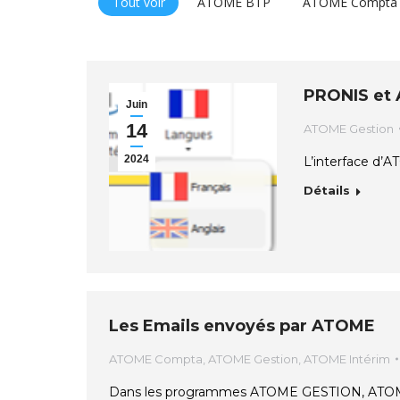
Tout voir
ATOME BTP
ATOME Compta
PRONIS et 
Juin
14
ATOME Gestion
2024
L’interface d’A
Détails
Les Emails envoyés par ATOME
ATOME Compta
,
ATOME Gestion
,
ATOME Intérim
Dans les programmes ATOME GESTION, AT